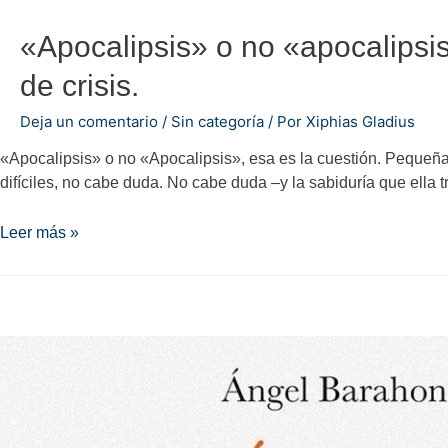
«Apocalipsis» o no «apocalipsis
de crisis.
Deja un comentario
/
Sin categoría
/ Por
Xiphias Gladius
«Apocalipsis» o no «Apocalipsis», esa es la cuestión. Pequeña
difíciles, no cabe duda. No cabe duda –y la sabiduría que ell
«Apocalipsis»
Leer más »
o
no
«apocalipsis»,
esa
es
la
cuestión.
Pequeña
ontología