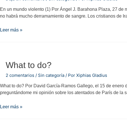
En un mundo violento (1) Por Ángel J. Barahona Plaza, 27 de n
no habrá mucho derramamiento de sangre. Los cristianos de Ira
En
Leer más »
un
mundo
violento
(1)
What to do?
2 comentarios
/
Sin categoría
/ Por
Xiphias Gladius
What to do? Por David García-Ramos Gallego, el 15 de enero de
preguntándome mi opinión sobre los atentados de París de la 
What
Leer más »
to
do?