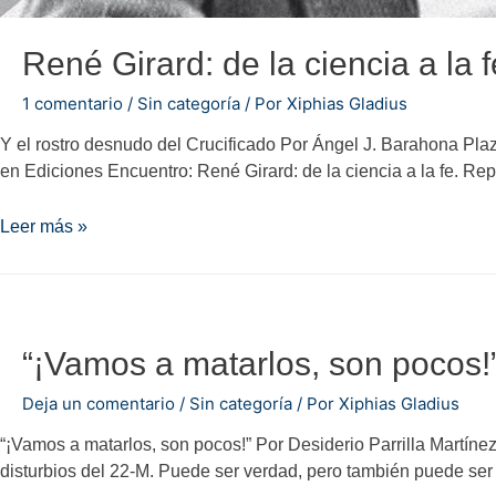
René Girard: de la ciencia a la f
1 comentario
/
Sin categoría
/ Por
Xiphias Gladius
Y el rostro desnudo del Crucificado Por Ángel J. Barahona Pla
en Ediciones Encuentro: René Girard: de la ciencia a la fe. R
René
Leer más »
Girard:
de
la
ciencia
“¡Vamos a matarlos, son pocos!
a
la
Deja un comentario
/
Sin categoría
/ Por
Xiphias Gladius
fe
“¡Vamos a matarlos, son pocos!” Por Desiderio Parrilla Martínez
disturbios del 22-M. Puede ser verdad, pero también puede ser 