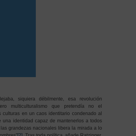
lejaba, siquiera débilmente, esa revolución
ero multiculturalismo que pretendía no el
 culturas en un caos identitario condenado al
de una identidad capaz de mantenerlos a todos
las grandezas nacionales libera la mirada a lo
hombres”
[2]
. Tras toda política, añade Ratzinger,