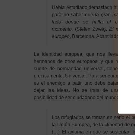
Había estudiado demasiada historia, y 
para no saber que
la gran masa siem
lado donde se halla el centro 
momento.
(Stefen Zweig,
El mundo d
europeo
, Barcelona, Acantilado, 2009, 
La identidad europea, que nos lleva a algu
hermanos de otros europeos, y que nos perm
suerte de hermandad universal, tiene, o deber
precisamente. Universal. Para ser europeo uno
es el enemigo a batir, uno debe bajar las def
dejar las ideas. No se trata de una idea 
posibilidad de ser ciudadano del mundo lo que 
Los refugiados se toman en serio el p
la Unión Europea, de la «libertad de 
(…) El axioma en que se sustentan l