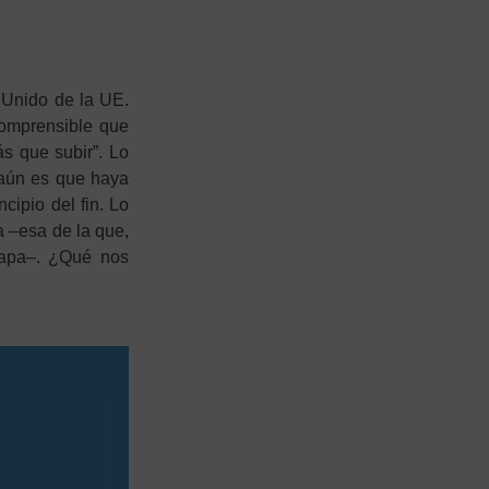
 Unido de la UE.
comprensible que
s que subir”. Lo
 aún es que haya
cipio del fin. Lo
a –esa de la que,
Papa–. ¿Qué nos