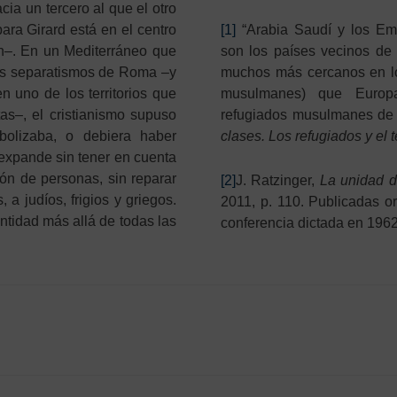
cia un tercero al que el otro
ra Girard está en el centro
[1]
“Arabia Saudí y los Emi
ón–. En un Mediterráneo que
son los países vecinos de 
ros separatismos de Roma –y
muchos más cercanos en lo 
n uno de los territorios que
musulmanes) que Europa
as–, el cristianismo supuso
refugiados musulmanes de
bolizaba, o debiera haber
clases. Los refugiados y el t
expande sin tener en cuenta
ión de personas, sin reparar
[2]
J. Ratzinger,
La unidad d
 a judíos, frigios y griegos.
2011, p. 110. Publicadas or
ntidad más allá de todas las
conferencia dictada en 1962