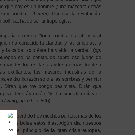
o lo que hay es un hombre (“una máscara detrás
ue un hombre”,
íbidem
). Por eso la revolución,
política, ha de ser antropológica.
grafía diciendo: “toda sombra es, al fin y al
quien ha conocido la claridad y las tinieblas, la
 y la caída, sólo éste ha vivido la verdad” (
op.
 europea se ha construido sobre ese juego de
os grandes logros, las grandes guerras; frente a
ás exultantes, las mayores industrias de la
pa es dar la razón solo a las sombras y permitir
a. Dirán que me pongo pesimista. Dirán que
ropea. Tendrán razón. “«El mismo Jeremías de
” (Zweig,
op. cit.
, p. 506).
obal ha perdido hoy muchos puntos, más de los
ina en la bolsa estos días. Algún día nuestros
o como el principio de la gran crisis europea,