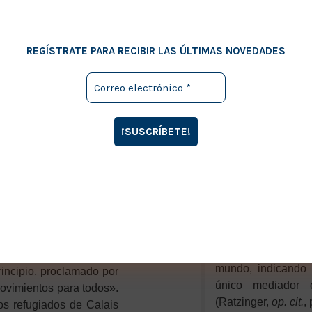
como uno de sus síntoma
escrito sobre ella, como
estudiarlo. Mi pesimismo
pre se inclina hacia el
esperanza contra toda esper
REGÍSTRATE PARA RECIBIR LAS ÚLTIMAS NOVEDADES
de gravedad en cada
Ratzinger concluye su texto
e ayer. Memoria de un
concreto, diciendo:
p. 506.
[Agustín] perman
nos a sentirnos europeos,
escatológico, por
ite abrirnos también a una
entidad provisori
ía tener, espíritu católico,
cristiana, sino qu
 debe aceptar que el otro no
conseguir su propi
ensas, cruzar las fronteras,
manera, su cristia
de Europa, se trata de la
legal,
permanece re
está en juego:
no puede identifi
fuerza que relati
mundo, indicando 
rincipio, proclamado por
único mediador 
movimientos para todos».
(Ratzinger,
op. cit.
,
os refugiados de Calais