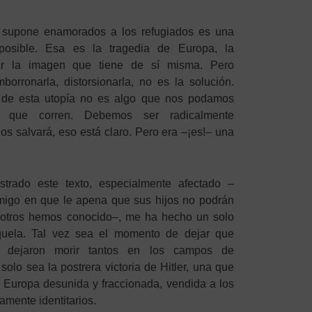
k supone enamorados a los refugiados es una
posible. Esa es la tragedia de Europa, la
tar la imagen que tiene de sí misma. Pero
rronarla, distorsionarla, no es la solución.
 de esta utopía no es algo que nos podamos
s que corren. Debemos ser radicalmente
os salvará, eso está claro. Pero era –¡es!– una
rado este texto, especialmente afectado –
migo en que le apena que sus hijos no podrán
sotros hemos conocido–, me ha hecho un solo
quela. Tal vez sea el momento de dejar que
 dejaron morir tantos en los campos de
solo sea la postrera victoria de Hitler, una que
r Europa desunida y fraccionada, vendida a los
amente identitarios.