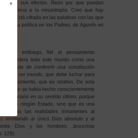
s o de sus efectos. Rezo por que puedan
 no me lleva a la misantropía. Creo que hay
anza. Está cifrada en las palabras con las que
 sobre la política en los Padres, de Agustín en
ece, sin embargo, fiel al pensamiento
que considera todo este mundo como una
a y
no trata de conferirle una constitución
e lo deja ser mundo
, que debe luchar para
o ordenamiento, que es relativo. De esta
nismo, que se había hecho conscientemente
volucionario en su sentido último
, porque
carse con ningún Estado, sino que es una
viza todas las realidades inmanentes al
y remitiendo al único Dios absoluto y al
entre Dios y los hombres: Jesucristo
 p. 129).