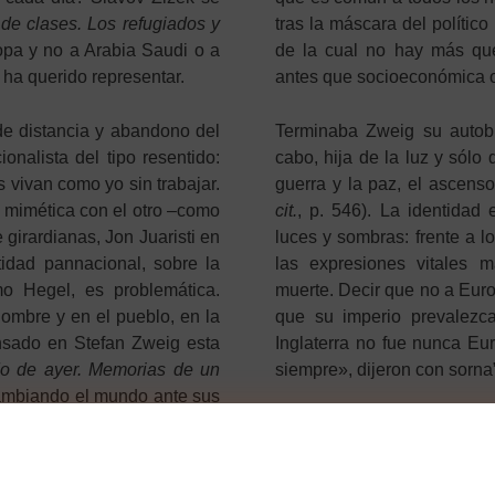
de clases. Los refugiados y
tras la máscara del polític
opa y no a Arabia Saudi o a
de la cual no hay más q
 ha querido representar.
antes que socioeconómica o 
de distancia y abandono del
Terminaba Zweig su autobio
onalista del tipo resentido:
cabo, hija de la luz y sólo 
 vivan como yo sin trabajar.
guerra y la paz, el ascenso
d mimética con el otro –como
cit.
, p. 546). La identidad
girardianas, Jon Juaristi en
luces y sombras: frente a l
tidad pannacional, sobre la
las expresiones vitales m
o Hegel, es problemática.
muerte. Decir que no a Euro
ombre y en el pueblo, en la
que su imperio prevalezc
nsado en Stefan Zweig esta
Inglaterra no fue nunca Eu
o de ayer. Memorias de un
siempre», dijeron con sorna
cambiando el mundo ante sus
edo a la pérdida y a lo que
La esperanza de una paz gl
que perderá la libra esterl
nietos podrán estudiar est