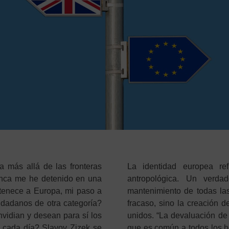
a más allá de las fronteras
La identidad europea ref
unca me he detenido en una
antropológica. Un verdad
rtenece a Europa, mi paso a
mantenimiento de todas las
iudadanos de otra categoría?
fracaso, sino la creación 
vidian y desean para sí los
unidos. “La devaluación de 
a cada día? Slavov Zizek se
que es común a todos los 