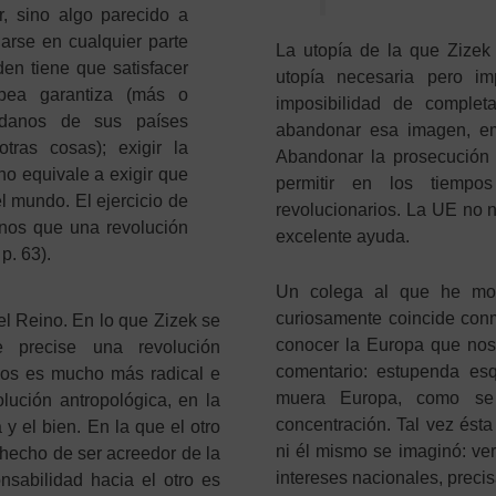
r, sino algo parecido a
arse en cualquier parte
La utopía de la que Zize
den tiene que satisfacer
utopía necesaria pero im
pea garantiza (más o
imposibilidad de comple
adanos de sus países
abandonar esa imagen, embo
tras cosas); exigir la
Abandonar la prosecución
ho equivale a exigir que
permitir en los tiempo
 mundo. El ejercicio de
revolucionarios. La UE no n
enos que una revolución
excelente ayuda.
, p. 63).
Un colega al que he most
curiosamente coincide con
el Reino. En lo que Zizek se
conocer la Europa que no
 precise una revolución
comentario: estupenda es
mos es mucho más radical e
muera Europa, como se
lución antropológica, en la
concentración. Tal vez ésta 
y el bien. En la que el otro
ni él mismo se imaginó: ve
 hecho de ser acreedor de la
intereses nacionales, precis
sabilidad hacia el otro es