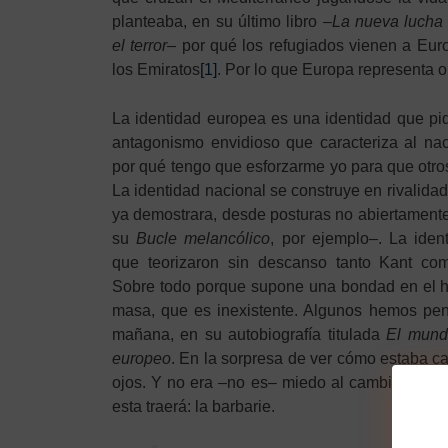
planteaba, en su último libro –
La nueva lucha 
el terror
– por qué los refugiados vienen a Eur
los Emiratos
[1]
. Por lo que Europa representa o
La identidad europea es una identidad que pi
antagonismo envidioso que caracteriza al naci
por qué tengo que esforzarme yo para que otros
La identidad nacional se construye en rivalida
ya demostrara, desde posturas no abiertamente 
su
Bucle melancólico
, por ejemplo–. La iden
que teorizaron sin descanso tanto Kant com
Sobre todo porque supone una bondad en el h
masa, que es inexistente. Algunos hemos pe
mañana, en su autobiografía titulada
El mund
europeo
. En la sorpresa de ver cómo estaba 
ojos. Y no era –no es– miedo al cambio. Es mi
esta traerá: la barbarie.