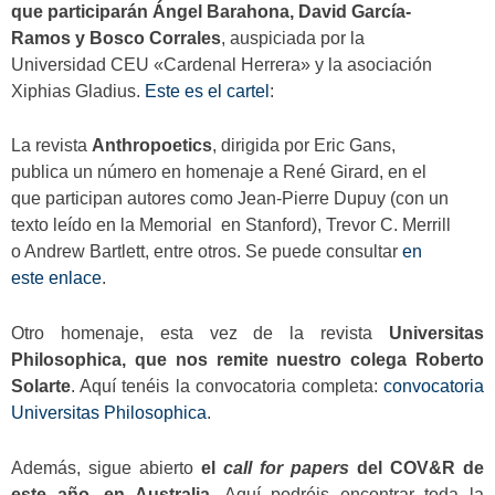
que participarán Ángel Barahona, David García-
Ramos y Bosco Corrales
, auspiciada por la
Universidad CEU «Cardenal Herrera» y la asociación
Xiphias Gladius.
Este es el cartel
:
La revista
Anthropoetics
, dirigida por Eric Gans,
publica un número en homenaje a René Girard, en el
que participan autores como Jean-Pierre Dupuy (con un
texto leído en la Memorial en Stanford), Trevor C. Merrill
o Andrew Bartlett, entre otros. Se puede consultar
en
este enlace
.
Otro homenaje, esta vez de la revista
Universitas
Philosophica, que nos remite nuestro colega Roberto
Solarte
. Aquí tenéis la convocatoria completa:
convocatoria
Universitas Philosophica
.
Además, sigue abierto
el
call for papers
del COV&R de
este año, en Australia
. Aquí podréis encontrar toda la