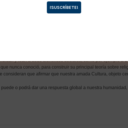
leja. Yo también creo que existe cierta “indecisión epistemoló
compartimentalización académica que sufre hoy el pensamiento occ
ulturales, rechazan el pensamiento Girardiano porque, como bie
 Girard de no haber pisado el campo jamás, y podrás imaginar q
n a la antropología adulta. Podría ser un punto a considerar per
ndican y loan a otros científicos sociales, como por ejemplo a
s que nunca conoció, para construir su principal teoría sobre re
consideran que afirmar que nuestra amada Cultura, objeto centr
ana puede o podrá dar una respuesta global a nuestra humanidad