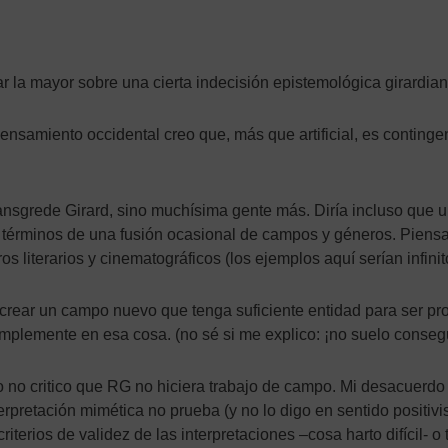
ar la mayor sobre una cierta indecisión epistemológica girardia
nsamiento occidental creo que, más que artificial, es contingen
ansgrede Girard, sino muchísima gente más. Diría incluso que un
n términos de una fusión ocasional de campos y géneros. Piensa, 
os literarios y cinematográficos (los ejemplos aquí serían infinit
 crear un campo nuevo que tenga suficiente entidad para ser p
mplemente en esa cosa. (no sé si me explico: ¡no suelo consegui
 yo no critico que RG no hiciera trabajo de campo. Mi desacuerdo
pretación mimética no prueba (y no lo digo en sentido positivist
criterios de validez de las interpretaciones –cosa harto difícil-