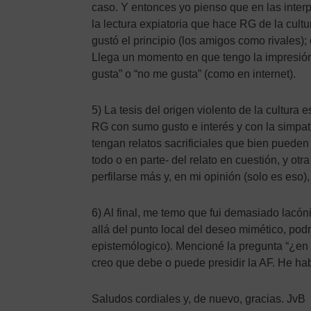
caso. Y entonces yo pienso que en las inter
la lectura expiatoria que hace RG de la cultu
gustó el principio (los amigos como rivales);
Llega un momento en que tengo la impresión 
gusta” o “no me gusta” (como en internet).
5) La tesis del origen violento de la cultur
RG con sumo gusto e interés y con la simpatí
tengan relatos sacrificiales que bien pueden
todo o en parte- del relato en cuestión, y ot
perfilarse más y, en mi opinión (solo es eso
6) Al final, me temo que fui demasiado lacóni
allá del punto local del deseo mimético, pod
epistemólogico). Mencioné la pregunta “¿en 
creo que debe o puede presidir la AF. He h
Saludos cordiales y, de nuevo, gracias. JvB