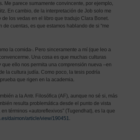
res. Me parece sumamente convincente, por ejemplo,
witz. En cambio, de la interpretación de Job solo me
e de los vedas en el libro que tradujo Clara Bonet.
fin de cuentas, es que estamos hablando de si “me
como la comida-. Pero sinceramente a mí (que leo a
ado convencerme. Una cosa es que muchas culturas
, y que ello nos permita una comprensión nueva –en
de la cultura judía. Como poco, la tesis podría
y prueba que rigen en la academia.
mbién a la Antr. Filosófica (AF), aunque no sé si, más
ambién resulta problemática desde el punto de vista
en términos «autoreflexivos” (Tugendhat), es la que
um.es/daimon/article/view/190451
.