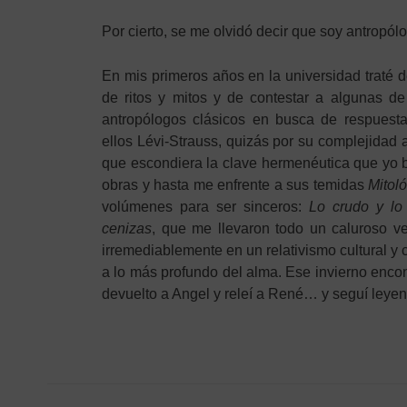
Por cierto, se me olvidó decir que soy antropól
En mis primeros años en la universidad traté d
de ritos y mitos y de contestar a algunas de
antropólogos clásicos en busca de respuest
ellos Lévi-Strauss, quizás por su complejidad a
que escondiera la clave hermenéutica que yo
obras y hasta me enfrente a sus temidas
Mitol
volúmenes para ser sinceros:
Lo crudo y lo
cenizas
, que me llevaron todo un caluroso ver
irremediablemente en un relativismo cultural y 
a lo más profundo del alma. Ese invierno encon
devuelto a Angel y releí a René… y seguí leyen