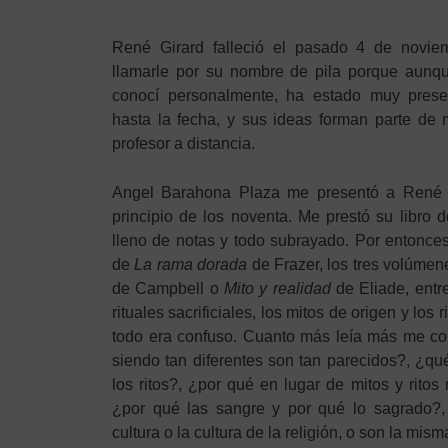
René Girard falleció el pasado 4 de novi
llamarle por su nombre de pila porque aunqu
conocí personalmente, ha estado muy presen
hasta la fecha, y sus ideas forman parte de
profesor a distancia.
Angel Barahona Plaza me presentó a René a
principio de los noventa. Me prestó su libro 
lleno de notas y todo subrayado. Por entonce
de
La rama dorada
de Frazer, los tres volúme
de Campbell o
Mito y realidad
de Eliade, entr
rituales sacrificiales, los mitos de origen y los
todo era confuso. Cuanto más leía más me co
siendo tan diferentes son tan parecidos?, ¿qué
los ritos?, ¿por qué en lugar de mitos y rito
¿por qué las sangre y por qué lo sagrado?, 
cultura o la cultura de la religión, o son la mi