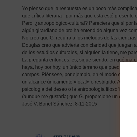
Yo pienso que la respuesta es un poco más complicada
que crítica literaria –por más que esta esté presente 
Pero, ¿antropológico-cultural? Pareciera que sí por la
algún girardiano de pro ha entendido alguna vez como 
No creo que G. recurra a los métodos de las ciencias
Douglas creo que advierte con claridad que juegan a 
de los estudios culturales, si alguien la tiene, me pa
La pregunta entonces, es, sigue siendo, en qué mar
haya, hoy por hoy, un único terreno que pueda asimil
campos. Piénsese, por ejemplo, en el modo en que la fi
un alcance únicamente «local» o restrigido. Algo así, o
psicología del deseo o la antropología filosófica. A m
(aunque me gustaría) que G. proporcione un enfoque
José V. Bonet Sánchez, 8-11-2015
ATIENZADAVID