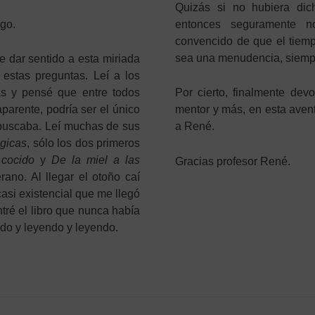
Quizás si no hubiera dic
ogo.
entonces seguramente n
convencido de que el tiempo
sea una menudencia, siempr
e dar sentido a esta miriada
 estas preguntas. Leí a los
as y pensé que entre todos
Por cierto, finalmente dev
parente, podría ser el único
mentor y más, en esta avent
 buscaba. Leí muchas de sus
a René.
ógicas
, sólo los dos primeros
 cocido
y
De la miel a las
Gracias profesor René.
ano. Al llegar el otoño caí
casi existencial que me llegó
tré el libro que nunca había
do y leyendo y leyendo.