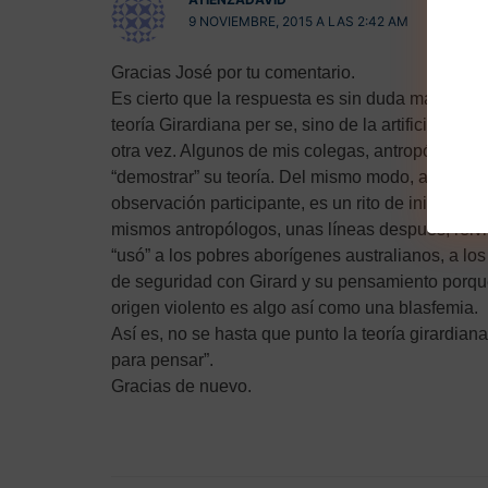
9 NOVIEMBRE, 2015 A LAS 2:42 AM
Gracias José por tu comentario.
Es cierto que la respuesta es sin duda más comp
teoría Girardiana per se, sino de la artificial 
otra vez. Algunos de mis colegas, antropólogos c
“demostrar” su teoría. Del mismo modo, acusan a
observación participante, es un rito de iniciació
mismos antropólogos, unas líneas después, reivi
“usó” a los pobres aborígenes australianos, a lo
de seguridad con Girard y su pensamiento porque 
origen violento es algo así como una blasfemia.
Así es, no se hasta que punto la teoría girardi
para pensar”.
Gracias de nuevo.