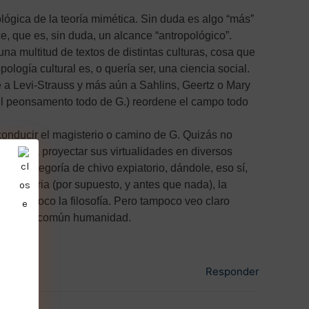
lógica de la teoría mimética. Sin duda es algo “más”
ce, que es, sin duda, un alcance “antropológico”.
una multitud de textos de distintas culturas, cosa que
logía cultural es, o quería ser, una ciencia social.
ee a Levi-Strauss y más aún a Sahlins, Geertz o Mary
, el peonsamento todo de G.) reordene el campo todo
onducir el magisterio o camino de G. Quizás no
zá pueda proyectar sus virtualidades en diversos
, la categoría de chivo expiatorio, dándole, eso sí,
ca literaria (por supuesto, y antes que nada), la
ocupara poco la filosofía. Pero tampoco veo claro
r nuestra común humanidad.
Responder