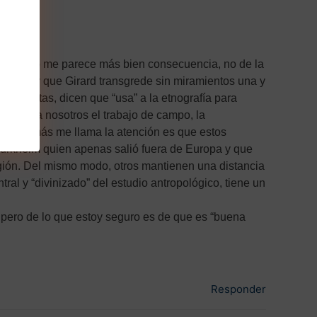
gica” pero me parece más bien consecuencia, no de la
idental y que Girard transgrede sin miramientos una y
n apuntas, dicen que “usa” a la etnografía para
ue para nosotros el trabajo de campo, la
o lo que más me llama la atención es que estos
 Durkheim quien apenas salió fuera de Europa y que
ligión. Del mismo modo, otros mantienen una distancia
al y “divinizado” del estudio antropológico, tiene un
, pero de lo que estoy seguro es de que es “buena
Responder