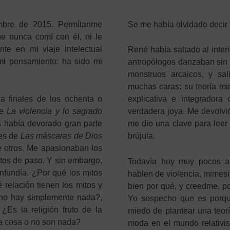
embre de 2015. Permítanme
Se me había olvidado decir 
e nunca comí con él, ni le
te en mi viaje intelectual
René había saltado al inter
 mi pensamiento: ha sido mi
antropólogos danzaban sin a
monstruos arcaicos, y s
muchas caras: su teoría mim
 finales de los ochenta o
explicativa e integradora 
de
La violencia y lo sagrado
verdadera joya. Me devolvió
s había devorado gran parte
me dio una clave para leer
nes de
Las máscaras de Dios
brújula.
e otros. Me apasionaban los
 ritos de paso. Y sin embargo,
Todavía hoy muy pocos an
nfundía. ¿Por qué los mitos
hablen de violencia, mimesi
 relación tienen los mitos y
bien por qué, y creedme, p
s no hay simplemente nada?,
Yo sospecho que es porque
¿Es la religión fruto de la
miedo de plantear una teorí
sma cosa o no son nada?
moda en el mundo relativist