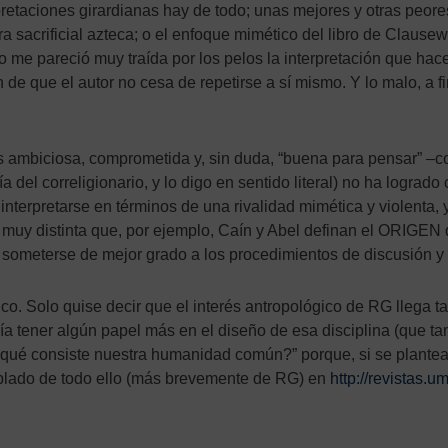
pretaciones girardianas hay de todo; unas mejores y otras peo
ra sacrificial azteca; o el enfoque mimético del libro de Clause
 o me pareció muy traída por los pelos la interpretación que hac
de que el autor no cesa de repetirse a sí mismo. Y lo malo, a 
a es ambiciosa, comprometida y, sin duda, “buena para pensar” –
a del correligionario, y lo digo en sentido literal) no ha logr
 interpretarse en términos de una rivalidad mimética y violenta
ra muy distinta que, por ejemplo, Caín y Abel definan el ORIGEN 
), someterse de mejor grado a los procedimientos de discusión 
co. Solo quise decir que el interés antropológico de RG llega ta
ría tener algún papel más en el diseño de esa disciplina (que t
qué consiste nuestra humanidad común?” porque, si se plantea 
ablado de todo ello (más brevemente de RG) en
http://revistas.