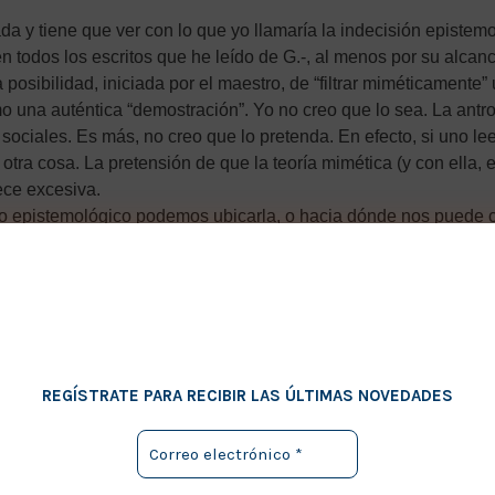
 y tiene que ver con lo que yo llamaría la indecisión epistemo
en todos los escritos que he leído de G.-, al menos por su alcan
 posibilidad, iniciada por el maestro, de “filtrar miméticamente” 
una auténtica “demostración”. Yo no creo que lo sea. La antropo
 sociales. Es más, no creo que lo pretenda. En efecto, si uno l
otra cosa. La pretensión de que la teoría mimética (y con ella
rece excesiva.
co epistemológico podemos ubicarla, o hacia dónde nos puede c
ar la teoría mimética o que deba ser reformateado por ella. Qui
losofía y ciencias políticas han asimilado, con toda naturalidad
 amás amplio, puede ocurrir en la filosofía de la cultura, la críti
í me interesa en particular este último, por más que a G. le pre
 o una vía de respuesta global a la pregunta de cómo entende
REGÍSTRATE PARA RECIBIR LAS ÚLTIMAS NOVEDADES