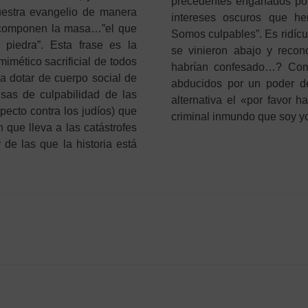
precedentes engañados por 
uestra evangelio de manera
intereses oscuros que h
e componen la masa…”el que
Somos culpables”. Es ridícu
piedra”. Esta frase es la
se vinieron abajo y reco
imético sacrificial de todos
habrían confesado…? Com
a dotar de cuerpo social de
abducidos por un poder de 
usas de culpabilidad de las
alternativa el «por favor h
pecto contra los judíos) que
criminal inmundo que soy yo
que lleva a las catástrofes
de las que la historia está