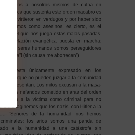
de eximirnos a nosotros mismos de culpa en
s. La lógica que sustenta este orden macabro es
s se convirtieron en verdugos y por haber sido
a sí mismos como asesinos, es cierto, es el
 historia el que nos juega estas malas pasadas.
 la revelación evangélica puesta en marcha:
que los seres humanos somos perseguidores
“sin causa”! (sin causa me aborrecen”)
tipado esta únicamente expresado en los
cultan porque no pueden juzgar a la comunidad
 que representan. Los mitos excusan a la masa-
crímenes nefandos cometido en aras del orden
presentan a la víctima como criminal para no
cción. Imaginemos que los nazis, con Hitler a la
 …. “Señores de la humanidad, nos hemos
criminales; los arios somos una panda de
ado a la humanidad a una catástrofe sin