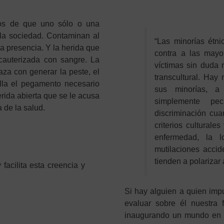
dos de que uno sólo o una
e la sociedad. Contaminan al
“Las minorías étni
a presencia. Y la herida que
contra a las mayor
cauterizada con sangre. La
víctimas sin duda 
za con generar la peste, el
transcultural. Ha
lla el pegamento necesario
sus minorías, a
rida abierta que se le acusa
simplemente pe
 de la salud.
discriminación cua
criterios culturale
enfermedad, la l
mutilaciones accid
tienden a polarizar
facilita esta creencia y
Si hay alguien a quien impu
evaluar sobre él nuestra 
inaugurando un mundo en c