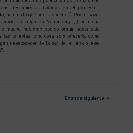
una falsa idea de perfección de la raza, con
emos descubiertos diáfanos en el proceso…
la, pero es lo que nunca sucederá. Pocos nazis
nocieron su culpa en Núremberg. ¿Qué culpa
o mucho hubieran podido argüir haber sido
las tinieblas, otra cosa solo ofrecería como
agan desaparecer de la faz de la tierra a este
”.
Entrada siguiente
→