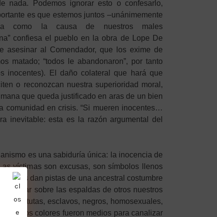
de nada. Podemos ignorar esto o confesarlo,
portante es que estemos juntos –unánimemente
arla como la causa de nuestros males
na” confiesa el pueblo en la obra de Lope De
de asesinar al Comendador, que los exime de
mos matado; “todos le abandonaron”, por tanto
s inocentes). El daño colateral que hará que
ten o reconozcan nuestra superioridad moral,
umana que queda justificado en aras de un bien
na comunidad en crisis. “Si mueren inocentes…
a inevitable: esta es la razón argumental del
tianismo es una sabiduría única: la inocencia de
Las víctimas son excusas, son símbolos llenos
que nos dan pistas de una ancestral costumbre
asentar sobre las espaldas de otros nuestros
s, prostitutas, esclavos, negros, homosexuales,
e todos los colores fueron medios para canalizar