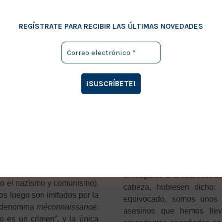
car a la comunidad de todo
nuestras frustraciones, 
los extranjeros, la adúltera
nuestros fracasos y derrota
REGÍSTRATE PARA RECIBIR LAS ÚLTIMAS NOVEDADES
lidad, piden que la herida se
que los que fueron víctima
 más sangre que coagule más
inocentes se legitimaron 
carácter casi cíclico de la
Por eso es tan importante
ecesaria en el primer gesto,
¡cuando comprenderemos 
 siente anónima e inocente.
los unos de los otros, pero 
Pascua” por todos, o que
ra propia basura sobre sus
Este mecanismo estereo
 digno de ser imitado genera
Evangelios. Los mitos lo o
 los demás son imitadores. La
a la que pertenecen y a la
erpetúa fortaleciéndose a sí
multitud-comunidad de los 
eres acumula, hasta volver
que alteró la víctima. Re
e unos crímenes mucho más
arriesgarse a la autodestru
do el nazismo y comunismo).
cabeza, hubiesen dicho:
tos luego son imitados por la
equivocado, somos unos 
o denomina
méconnaissance
:
asesinos que hemos llev
o es un crimen”, y la única