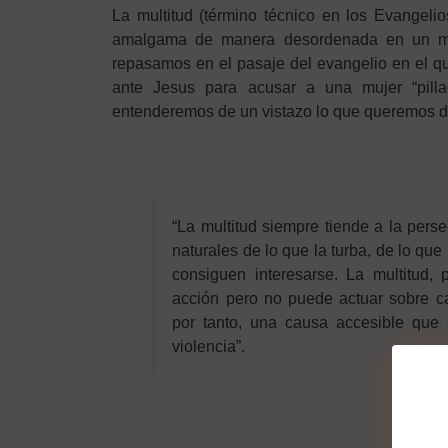
La multitud (término técnico en los Evangel
amalgama de manera desordenada en un m
repasamos en el pasaje del evangelio en el q
ante Jesus para acusar a una mujer “pillad
entenderemos de un vistazo lo que queremos dec
“La multitud siempre tiende a la pers
naturales de lo que la turba, de lo que 
consiguen interesarse. La multitud, p
acción pero no puede actuar sobre c
por tanto, una causa accesible que 
violencia”.