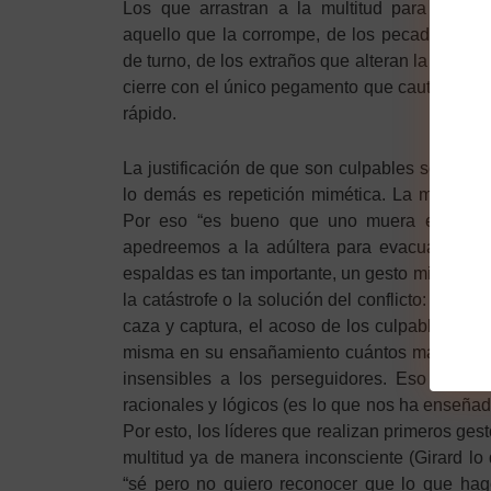
Los que arrastran a la multitud para purifi
aquello que la corrompe, de los pecadores, de 
de turno, de los extraños que alteran la tranqui
cierre con el único pegamento que cauteriza:
rápido.
La justificación de que son culpables solo es n
lo demás es repetición mimética. La masa se
Por eso “es bueno que uno muera en esta 
apedreemos a la adúltera para evacuar nuest
espaldas es tan importante, un gesto mimético,
la catástrofe o la solución del conflicto: todos
caza y captura, el acoso de los culpables se p
misma en su ensañamiento cuántos más cadáv
insensibles a los perseguidores. Eso exig
racionales y lógicos (es lo que nos ha enseña
Por esto, los líderes que realizan primeros ges
multitud ya de manera inconsciente (Girard l
“sé pero no quiero reconocer que lo que hag