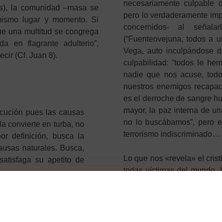
necesariamente culpable 
ios), la comunidad –masa se
pero lo verdaderamente im
ismo lugar y momento. Si
concernidos- al señal
ue una multitud se congrega
(“Fuenteovejuna, todos a u
a en flagrante adulterio”,
Vega, auto inculpándose 
ir (Cf. Juan 8).
culpabilidad: “todos le he
nadie que nos acuse, todo
nuestros enemigos recapaci
es el derroche de sangre h
mayor, la paz interna de u
ecución pues las causas
no lo buscábamos”, pero er
la convierte en turba, no
terrorismo indiscriminado…
or definición, busca la
ausas naturales. Busca,
Lo que nos «revela» el cris
satisfaga su apetito de
todas víctimas del mundo. 
de contenidos emocionales 
de la comunidad humana de 
precarios órdenes. Adúltera
judíos y cristianos, niños d