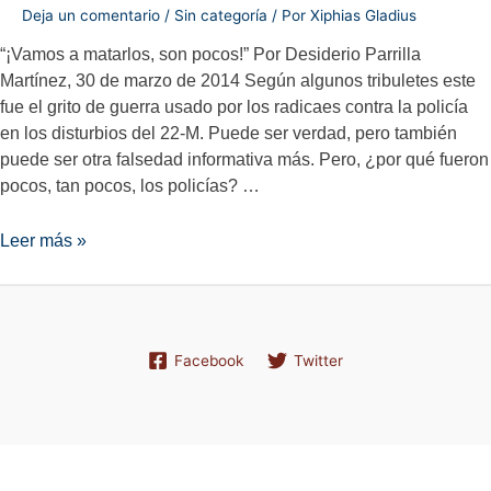
Deja un comentario
/
Sin categoría
/ Por
Xiphias Gladius
“¡Vamos a matarlos, son pocos!” Por Desiderio Parrilla
Martínez, 30 de marzo de 2014 Según algunos tribuletes este
fue el grito de guerra usado por los radicaes contra la policía
en los disturbios del 22-M. Puede ser verdad, pero también
puede ser otra falsedad informativa más. Pero, ¿por qué fueron
pocos, tan pocos, los policías? …
“¡Vamos
Leer más »
a
matarlos,
son
pocos!”
Facebook
Twitter