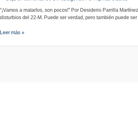
“¡Vamos a matarlos, son pocos!” Por Desiderio Parrilla Martínez
disturbios del 22-M. Puede ser verdad, pero también puede ser 
“¡Vamos
Leer más »
a
matarlos,
son
pocos!”