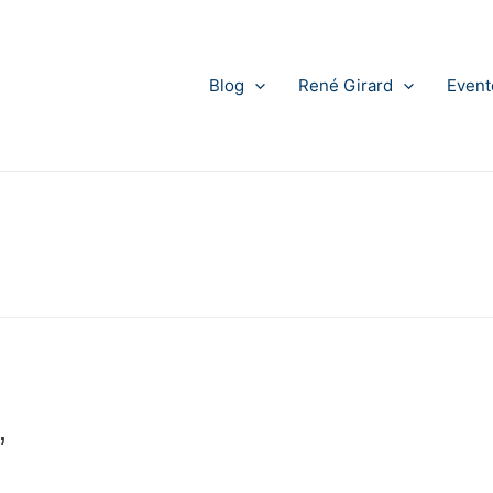
Blog
René Girard
Event
”