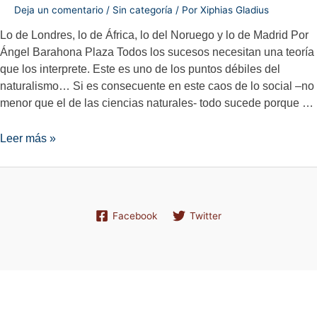
Deja un comentario
/
Sin categoría
/ Por
Xiphias Gladius
Lo de Londres, lo de África, lo del Noruego y lo de Madrid Por
Ángel Barahona Plaza Todos los sucesos necesitan una teoría
que los interprete. Este es uno de los puntos débiles del
naturalismo… Si es consecuente en este caos de lo social –no
menor que el de las ciencias naturales- todo sucede porque …
Lo
Leer más »
de
Londres,
lo
de
Facebook
Twitter
África,
lo
del
Noruego
y
lo