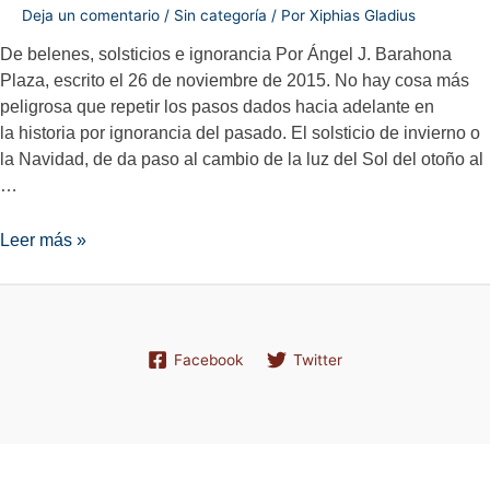
Deja un comentario
/
Sin categoría
/ Por
Xiphias Gladius
De belenes, solsticios e ignorancia Por Ángel J. Barahona
Plaza, escrito el 26 de noviembre de 2015. No hay cosa más
peligrosa que repetir los pasos dados hacia adelante en
la historia por ignorancia del pasado. El solsticio de invierno o
la Navidad, de da paso al cambio de la luz del Sol del otoño al
…
De
Leer más »
belenes,
solsticios
e
ignorancia
Facebook
Twitter