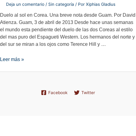
Deja un comentario
/
Sin categoría
/ Por
Xiphias Gladius
Duelo al sol en Corea. Una breve nota desde Guam. Por David
Atienza. Guam, 3 de abril de 2013 Desde hace unas semanas
el mundo esta pendiente del duelo de las dos Coreas al estilo
del mas puro del Espagueti Western. Los hermanos del norte y
del sur se miran a los ojos como Terence Hill y …
Duelo
Leer más »
al
sol
en
Corea.
Facebook
Twitter
Una
breve
nota
desde
Guam.